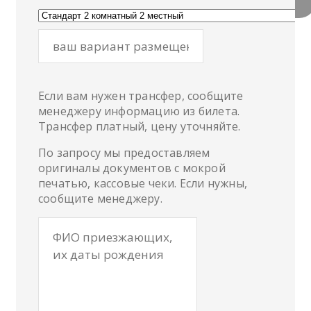
оборудования для обследования и процедур каждый год
ВСЕ НОМЕРА
ОТ СТАНДАРТА
оздоровление в Евпаторию.
минеральной водой
санатории, наполненные атмосферой домашнего уюта.
привлекают приезжих желающих провести свой отпуск с
ПОСЧИТАТЬ СТОИМОСТЬ
пользой для здоровья.
ЧТО ЛЕЧАТ
ПРОТИВОПОКАЗАНИЯ
ДО ЛЮКСА
Если вам нужен трансфер, сообщите
менеджеру информацию из билета.
Трансфер платный, цену уточняйте.
По запросу мы предоставляем
оригиналы документов с мокрой
печатью, кассовые чеки. Если нужны,
сообщите менеджеру.