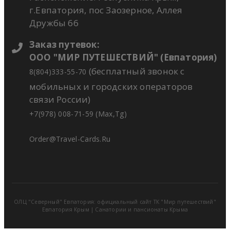
г.Евпатория, пос Заозерное, Аллея
Дружбы 66
Заказ путевок:
ООО "МИР ПУТЕШЕСТВИЙ" (Евпатория)
(бесплатный звонок с
8(804)333-55-70
мобильных и городских операторов
связи России)
+7(978) 008-71-59 (Max,Tg)
Order@travel-Cards.ru
ОЛЦ "Северный" Евпатория:
официальный сайт ТК "Мир путешествий"
Евпатория Крым
|
Санатории и пансионаты Крыма