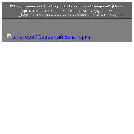
Информационный сайт про ОЛЦ-пансионат "Северный"
Респ.
Крым, г.Евпатория, пос Заозерное, Аллея Дружбы 66
8(804)333-55-70(бесплатный), +7(978)008-71-59 МТС (Max,Tg)
быстрая
навигация