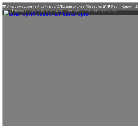
Информационный сайт про ОЛЦ-пансионат "Северный"
Респ. Крым, г.
8(804)333-55-70(бесплатный), +7(978)008-71-59 МТС (Max,Tg)
быстрая
навигация