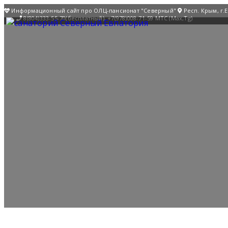
Информационный сайт про ОЛЦ-пансионат "Северный"
Респ. Крым, г.
8(804)333-55-70(бесплатный), +7(978)008-71-59 МТС (Max,Tg)
быстрая
навигация